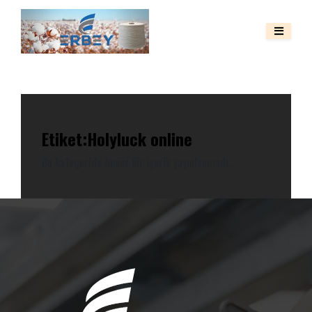
Etiket:
Holyluck online
Bu kategoride henüz bir içerik yayınlanmadı.